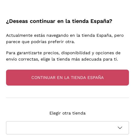
SOMMELIER
¿Deseas continuar en la tienda España?
Actualmente estás navegando en la tienda España, pero
Vinos Artesanales: Autenticidad
parece que podrías preferir otra.
para Saborear
Para garantizarte precios, disponibilidad y opciones de
envío correctas, elige la tienda más adecuada para ti.
Ver más
CONTINUAR EN LA TIENDA ESPAÑA
A tu lado durante 15 años
Elegir otra tienda