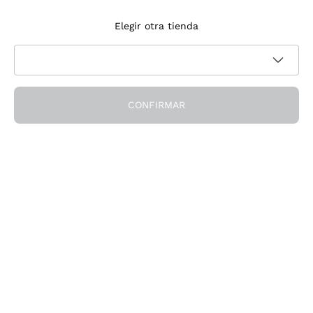
Suscríbete a la newsletter
Elegir otra tienda
Acepto recibir newsletter y comunicaciones promocionales de
Política de privacidad
Callmewine, como requiere la
CONFIRMAR
¡Obtén el descuento!
La Empresa
Quiénes Somos
¿Necesitas ayuda?
Servicio al cliente
Únete a la comunidad
Condiciones de Venta
Formulario de desistimiento del pedido
Descarga la app