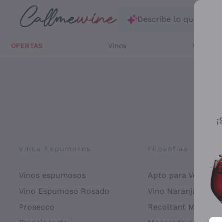
Saltar al contenido principal
Describe lo que está
OFERTAS
Vinos
Vinos Bl
¡
Vinos Espumosos
Filosofías
Vinos espumosos
Apto para Veganos
Vino Espumoso Rosado
Vino Naranja
Prosecco
Recoltant Manipul