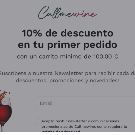
s buscando
ancos
Vinos tintos
Champán
10% de descuento
en tu primer pedido
con un carrito mínimo de 100,00 €
Explora el catálogo
Suscríbete a nuestra Newsletter para recibir cada d
descuentos, promociones y novedades!
Productores
Vinos Bl
Email
Antinori
Assyrtiko
Consentimientos opcionales para recibir 
Ornellaia
Greco
Acepto recibir newsletter y comunicaciones
ant
Ca' del Bosco
Gavi
promocionales de Callmewine, como requiere la
Política de privacidad