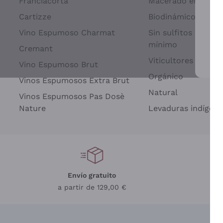
Franciacorta
Macerado en piel d
Cartizze
Biodinámico
Vino Espumoso Charmat
Sin sulfitos añadid
mínimo
Cremant
Viticultores Indep
Vino Espumoso Brut
Par
Orgánico
Vinos Espumosos Extra Brut
Natural
Vinos Espumosos Pas Dosè
Nature
Levaduras indígena
Envío gratuito
a partir de 129,00 €