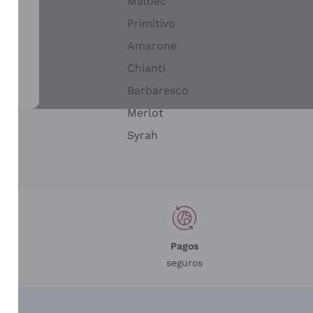
Malbec
Primitivo
Amarone
alla
Chianti
ay
Barbaresco
Merlot
n
Syrah
Pagos
seguros