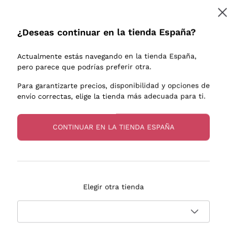
e uva
Donnafugata
Lugana
Occhipinti Arianna
Riesling
¿Deseas continuar en la tienda España?
Suscribirme
os o
Biondi Santi
Sancerre
Franz Haas
Ribolla Gi
Actualmente estás navegando en la tienda España,
endientes
Argiolas
Chardonn
pero parece que podrías preferir otra.
a más información, lee nuestra
Política de privacidad
Zenato
Pinot Gris
Para garantizarte precios, disponibilidad y opciones de
envío correctas, elige la tienda más adecuada para ti.
Ca' dei Frati
Sauvigno
s
CONTINUAR EN LA TIENDA ESPAÑA
Entrega en 2-4 días
Pago
Elegir otra tienda
en España
en 3 cuotas