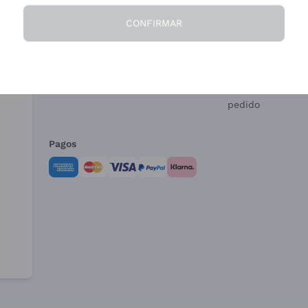
CONFIRMAR
La Empresa
¿Necesitas ayud
Quiénes Somos
Servicio al client
Condiciones de 
Formulario de de
pedido
Pagos