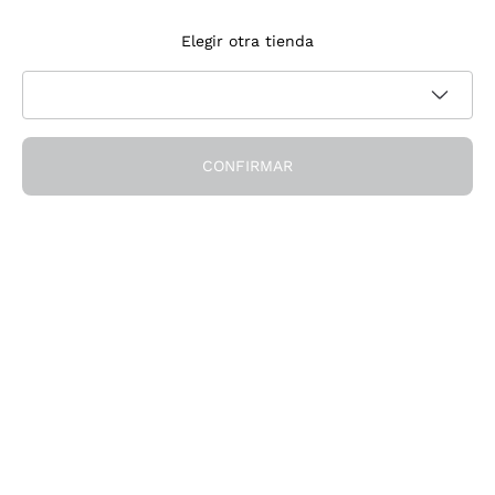
Suscríbete a la newsletter
Elegir otra tienda
Acepto recibir newsletter y comunicaciones promocionales de
Política de privacidad
Callmewine, como requiere la
CONFIRMAR
¡Obtén el descuento!
La Empresa
Quiénes Somos
¿Necesitas ayuda?
Servicio al cliente
Únete a la comunidad
Condiciones de Venta
Formulario de desistimiento del pedido
Descarga la app