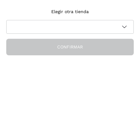
Suscríbete a la newsletter
Elegir otra tienda
Acepto recibir newsletter y comunicaciones promocionales de
Política de privacidad
Callmewine, como requiere la
CONFIRMAR
¡Obtén el descuento!
La Empresa
Quiénes Somos
¿Necesitas ayuda?
Servicio al cliente
Únete a la comunidad
Condiciones de Venta
Formulario de desistimiento del pedido
Descarga la app