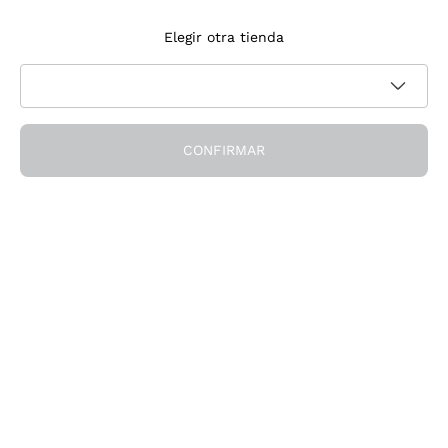
Suscríbete a la newsletter
Elegir otra tienda
Acepto recibir newsletter y comunicaciones promocionales de
Política de privacidad
Callmewine, como requiere la
CONFIRMAR
¡Obtén el descuento!
La Empresa
Quiénes Somos
¿Necesitas ayuda?
Servicio al cliente
Únete a la comunidad
Condiciones de Venta
Formulario de desistimiento del pedido
Descarga la app