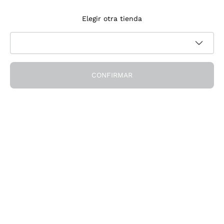
Suscríbete a la newsletter
Elegir otra tienda
Acepto recibir newsletter y comunicaciones promocionales de
Política de privacidad
Callmewine, como requiere la
CONFIRMAR
¡Obtén el descuento!
La Empresa
Quiénes Somos
¿Necesitas ayuda?
Servicio al cliente
Únete a la comunidad
Condiciones de Venta
Formulario de desistimiento del pedido
Descarga la app