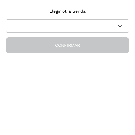
Suscríbete a la newsletter
Elegir otra tienda
Acepto recibir newsletter y comunicaciones promocionales de
Política de privacidad
Callmewine, como requiere la
CONFIRMAR
¡Obtén el descuento!
La Empresa
Quiénes Somos
¿Necesitas ayuda?
Servicio al cliente
Únete a la comunidad
Condiciones de Venta
Formulario de desistimiento del pedido
Descarga la app