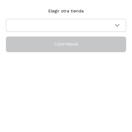
Suscríbete a la newsletter
Elegir otra tienda
Acepto recibir newsletter y comunicaciones promocionales de
Política de privacidad
Callmewine, como requiere la
CONFIRMAR
¡Obtén el descuento!
La Empresa
Quiénes Somos
¿Necesitas ayuda?
Servicio al cliente
Únete a la comunidad
Condiciones de Venta
Formulario de desistimiento del pedido
Descarga la app