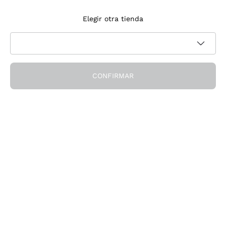
Suscríbete a la newsletter
Elegir otra tienda
Acepto recibir newsletter y comunicaciones promocionales de
Política de privacidad
Callmewine, como requiere la
CONFIRMAR
¡Obtén el descuento!
La Empresa
Quiénes Somos
¿Necesitas ayuda?
Servicio al cliente
Únete a la comunidad
Condiciones de Venta
Formulario de desistimiento del pedido
Descarga la app