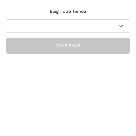
Suscríbete a la newsletter
Elegir otra tienda
Acepto recibir newsletter y comunicaciones promocionales de
Política de privacidad
Callmewine, como requiere la
CONFIRMAR
¡Obtén el descuento!
La Empresa
Quiénes Somos
¿Necesitas ayuda?
Servicio al cliente
Únete a la comunidad
Condiciones de Venta
Formulario de desistimiento del pedido
Descarga la app