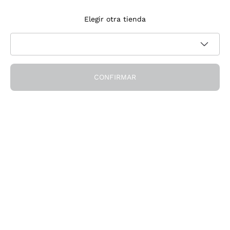
Suscríbete a la newsletter
Elegir otra tienda
Acepto recibir newsletter y comunicaciones promocionales de
Política de privacidad
Callmewine, como requiere la
CONFIRMAR
¡Obtén el descuento!
La Empresa
Quiénes Somos
¿Necesitas ayuda?
Servicio al cliente
Únete a la comunidad
Condiciones de Venta
Formulario de desistimiento del pedido
Descarga la app