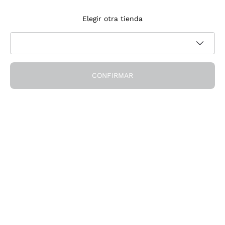
Suscríbete a la newsletter
Elegir otra tienda
Acepto recibir newsletter y comunicaciones promocionales de
Política de privacidad
Callmewine, como requiere la
CONFIRMAR
¡Obtén el descuento!
La Empresa
Quiénes Somos
¿Necesitas ayuda?
Servicio al cliente
Únete a la comunidad
Condiciones de Venta
Formulario de desistimiento del pedido
Descarga la app