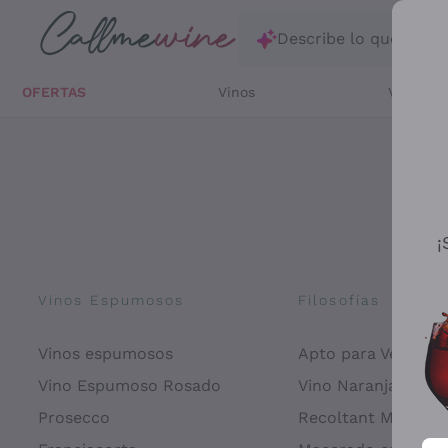
Saltar al contenido principal
Describe lo que está
OFERTAS
Vinos
Vinos Bl
¡
Vinos Espumosos
Filosofías
Vinos espumosos
Apto para Veganos
Vino Espumoso Rosado
Vino Naranja
Prosecco
Recoltant Manipul