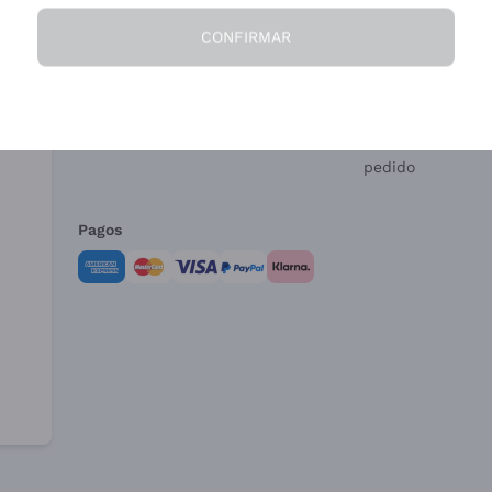
CONFIRMAR
La Empresa
¿Necesitas ayud
Quiénes Somos
Servicio al client
Condiciones de 
Formulario de de
pedido
Pagos