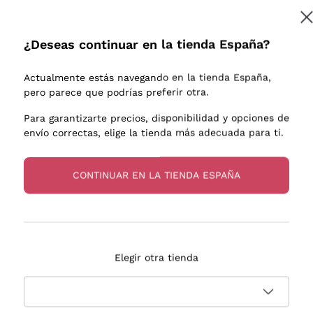
e uva
Donnafugata
Lugana
Occhipinti Arianna
Riesling
¿Deseas continuar en la tienda España?
Suscribirme
os o
Biondi Santi
Sancerre
Franz Haas
Ribolla Gi
Actualmente estás navegando en la tienda España,
endientes
Argiolas
Chardonn
pero parece que podrías preferir otra.
a más información, lee nuestra
Política de privacidad
Zenato
Pinot Gris
Para garantizarte precios, disponibilidad y opciones de
envío correctas, elige la tienda más adecuada para ti.
Ca' dei Frati
Sauvigno
s
CONTINUAR EN LA TIENDA ESPAÑA
Entrega en 2-4 días
Pago
Elegir otra tienda
en España
en 3 cuotas