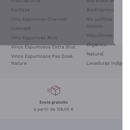
Franciacorta
Macerado en piel d
Cartizze
Biodinámico
Vino Espumoso Charmat
Sin sulfitos añadid
mínimo
Cremant
Viticultores Indep
Vino Espumoso Brut
Par
Orgánico
Vinos Espumosos Extra Brut
Natural
Vinos Espumosos Pas Dosè
Nature
Levaduras indígena
Envío gratuito
a partir de 129,00 €