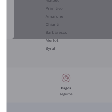
Malbec
Primitivo
Amarone
alla
Chianti
ay
Barbaresco
Merlot
n
Syrah
Pagos
seguros