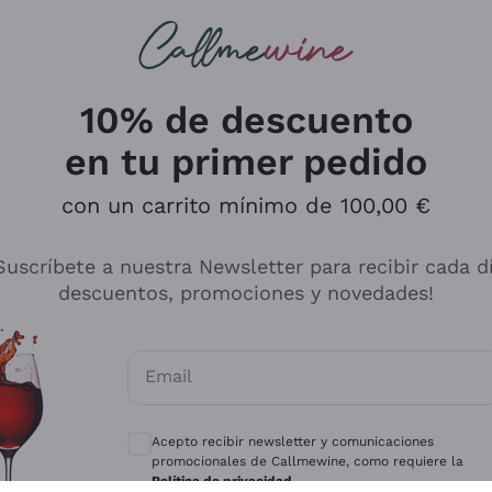
s buscando
ancos
Vinos tintos
Champán
10% de descuento
en tu primer pedido
con un carrito mínimo de 100,00 €
Explora el catálogo
Suscríbete a nuestra Newsletter para recibir cada d
descuentos, promociones y novedades!
Productores
Vinos Bl
Email
Antinori
Assyrtiko
Consentimientos opcionales para recibir 
Ornellaia
Greco
Acepto recibir newsletter y comunicaciones
ant
Ca' del Bosco
Gavi
promocionales de Callmewine, como requiere la
Política de privacidad