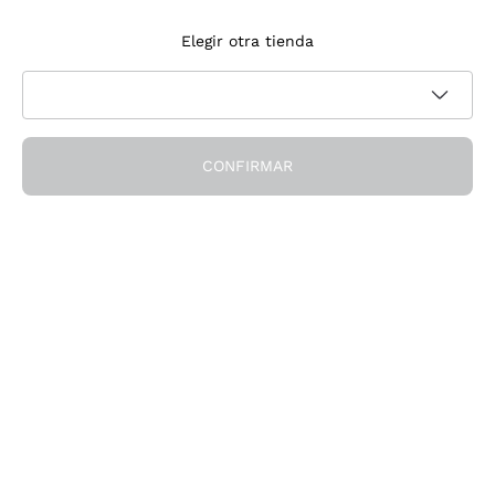
Suscríbete a la newsletter
Elegir otra tienda
Acepto recibir newsletter y comunicaciones promocionales de
Política de privacidad
Callmewine, como requiere la
CONFIRMAR
¡Obtén el descuento!
La Empresa
Quiénes Somos
¿Necesitas ayuda?
Servicio al cliente
Únete a la comunidad
Condiciones de Venta
Formulario de desistimiento del pedido
Descarga la app