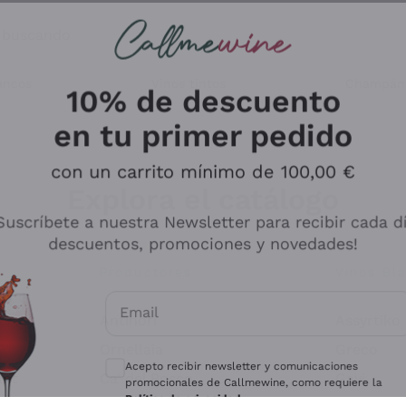
s buscando
ancos
Vinos tintos
Champán
10% de descuento
en tu primer pedido
con un carrito mínimo de 100,00 €
Explora el catálogo
Suscríbete a nuestra Newsletter para recibir cada d
descuentos, promociones y novedades!
Productores
Vinos Bl
Email
Antinori
Assyrtiko
Consentimientos opcionales para recibir 
Ornellaia
Greco
Acepto recibir newsletter y comunicaciones
ant
Ca' del Bosco
Gavi
promocionales de Callmewine, como requiere la
Política de privacidad