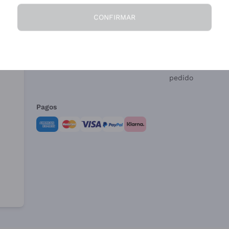
CONFIRMAR
La Empresa
¿Necesitas ayud
Quiénes Somos
Servicio al client
Condiciones de 
Formulario de de
pedido
Pagos