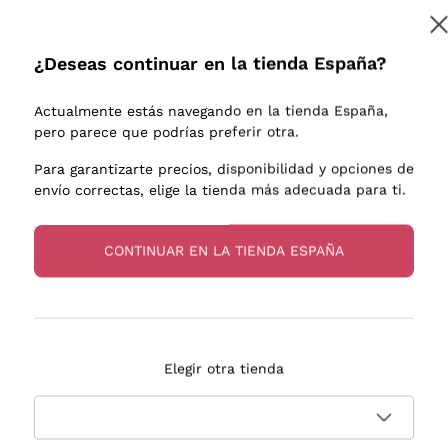
e uva
Donnafugata
Lugana
Occhipinti Arianna
Riesling
¿Deseas continuar en la tienda España?
Suscribirme
os o
Biondi Santi
Sancerre
Franz Haas
Ribolla Gi
Actualmente estás navegando en la tienda España,
endientes
Argiolas
Chardonn
pero parece que podrías preferir otra.
a más información, lee nuestra
Política de privacidad
Zenato
Pinot Gris
Para garantizarte precios, disponibilidad y opciones de
envío correctas, elige la tienda más adecuada para ti.
Ca' dei Frati
Sauvigno
s
CONTINUAR EN LA TIENDA ESPAÑA
Entrega en 2-4 días
Pago
Elegir otra tienda
en España
en 3 cuotas