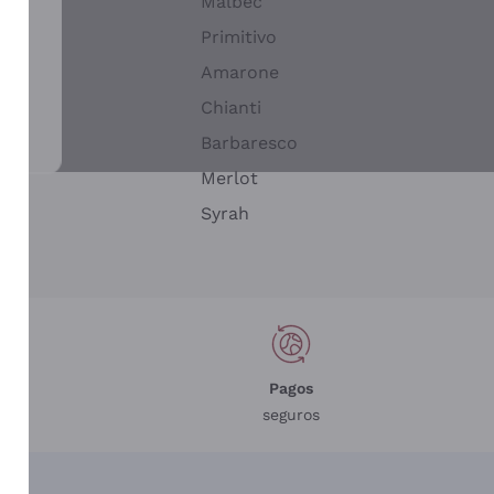
Malbec
Primitivo
Amarone
alla
Chianti
ay
Barbaresco
Merlot
n
Syrah
Pagos
seguros