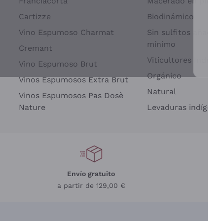
Franciacorta
Macerado en piel d
Cartizze
Biodinámico
Vino Espumoso Charmat
Sin sulfitos añadid
mínimo
Cremant
Viticultores Indep
Vino Espumoso Brut
Par
Orgánico
Vinos Espumosos Extra Brut
Natural
Vinos Espumosos Pas Dosè
Nature
Levaduras indígena
Envío gratuito
a partir de 129,00 €