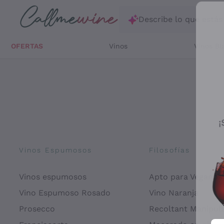
Saltar al contenido principal
Describe lo que está
OFERTAS
Vinos
Vinos Bl
¡
Vinos Espumosos
Filosofías
Vinos espumosos
Apto para Veganos
Vino Espumoso Rosado
Vino Naranja
Prosecco
Recoltant Manipul