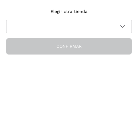
Suscríbete a la newsletter
Elegir otra tienda
Acepto recibir newsletter y comunicaciones promocionales de
Política de privacidad
Callmewine, como requiere la
CONFIRMAR
¡Obtén el descuento!
La Empresa
Quiénes Somos
¿Necesitas ayuda?
Servicio al cliente
Únete a la comunidad
Condiciones de Venta
Formulario de desistimiento del pedido
Descarga la app