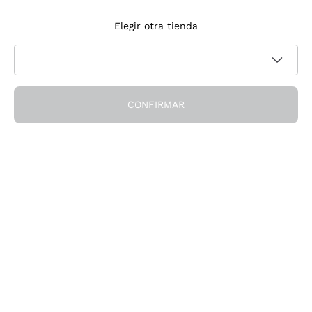
Suscríbete a la newsletter
Elegir otra tienda
Acepto recibir newsletter y comunicaciones promocionales de
Política de privacidad
Callmewine, como requiere la
CONFIRMAR
¡Obtén el descuento!
La Empresa
Quiénes Somos
¿Necesitas ayuda?
Servicio al cliente
Únete a la comunidad
Condiciones de Venta
Formulario de desistimiento del pedido
Descarga la app