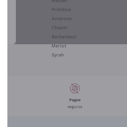
Malbec
Primitivo
Amarone
alla
Chianti
ay
Barbaresco
Merlot
n
Syrah
Pagos
seguros