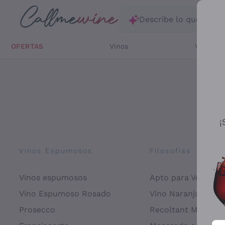
Saltar al contenido principal
Describe lo que está
OFERTAS
Vinos
Vinos Bl
¡
Vinos Espumosos
Filosofías
Vinos espumosos
Apto para Veganos
Vino Espumoso Rosado
Vino Naranja
Prosecco
Recoltant Manipul