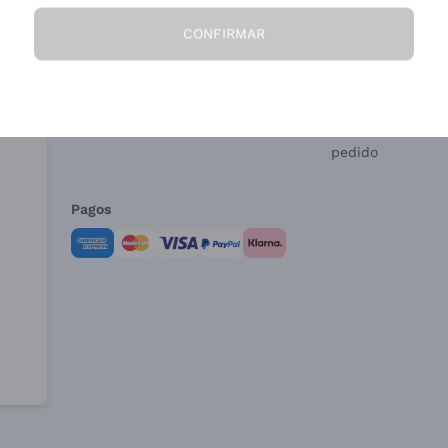
CONFIRMAR
La Empresa
¿Necesitas ayud
Quiénes Somos
Servicio al client
Condiciones de 
Formulario de de
pedido
Pagos