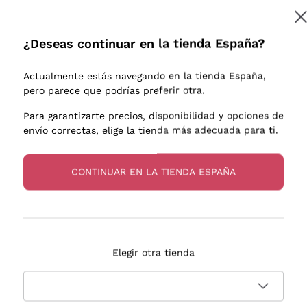
e uva
Donnafugata
Lugana
Occhipinti Arianna
Riesling
¿Deseas continuar en la tienda España?
Suscribirme
os o
Biondi Santi
Sancerre
Franz Haas
Ribolla Gi
Actualmente estás navegando en la tienda España,
endientes
Argiolas
Chardonn
pero parece que podrías preferir otra.
a más información, lee nuestra
Política de privacidad
Zenato
Pinot Gris
Para garantizarte precios, disponibilidad y opciones de
envío correctas, elige la tienda más adecuada para ti.
Ca' dei Frati
Sauvigno
s
CONTINUAR EN LA TIENDA ESPAÑA
Entrega en 2-4 días
Pago
Elegir otra tienda
en España
en 3 cuotas