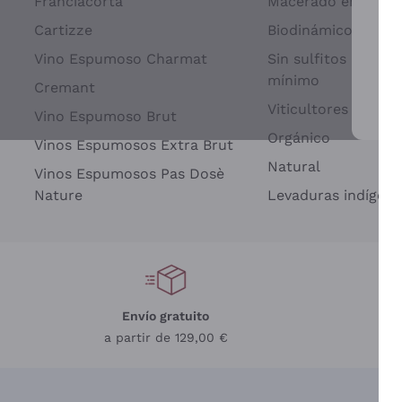
Franciacorta
Macerado en piel d
Cartizze
Biodinámico
Vino Espumoso Charmat
Sin sulfitos añadid
mínimo
Cremant
Viticultores Indep
Vino Espumoso Brut
Par
Orgánico
Vinos Espumosos Extra Brut
Natural
Vinos Espumosos Pas Dosè
Nature
Levaduras indígena
Envío gratuito
a partir de 129,00 €