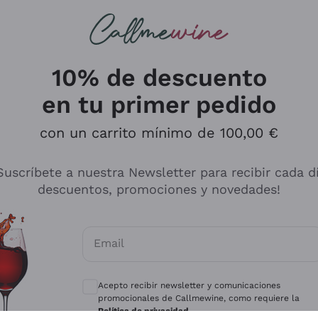
s buscando
ancos
Vinos tintos
Champán
10% de descuento
en tu primer pedido
con un carrito mínimo de 100,00 €
Explora el catálogo
Suscríbete a nuestra Newsletter para recibir cada d
descuentos, promociones y novedades!
Productores
Vinos Bl
Email
Antinori
Assyrtiko
Consentimientos opcionales para recibir 
Ornellaia
Greco
Acepto recibir newsletter y comunicaciones
ant
Ca' del Bosco
Gavi
promocionales de Callmewine, como requiere la
Política de privacidad