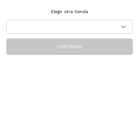
Suscríbete a la newsletter
Elegir otra tienda
Acepto recibir newsletter y comunicaciones promocionales de
Política de privacidad
Callmewine, como requiere la
CONFIRMAR
¡Obtén el descuento!
La Empresa
Quiénes Somos
¿Necesitas ayuda?
Servicio al cliente
Únete a la comunidad
Condiciones de Venta
Formulario de desistimiento del pedido
Descarga la app