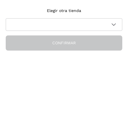
Suscríbete a la newsletter
Elegir otra tienda
Acepto recibir newsletter y comunicaciones promocionales de
Política de privacidad
Callmewine, como requiere la
CONFIRMAR
¡Obtén el descuento!
La Empresa
Quiénes Somos
¿Necesitas ayuda?
Servicio al cliente
Únete a la comunidad
Condiciones de Venta
Formulario de desistimiento del pedido
Descarga la app