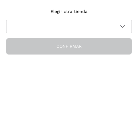
Suscríbete a la newsletter
Elegir otra tienda
Acepto recibir newsletter y comunicaciones promocionales de
Política de privacidad
Callmewine, como requiere la
CONFIRMAR
¡Obtén el descuento!
La Empresa
Quiénes Somos
¿Necesitas ayuda?
Servicio al cliente
Únete a la comunidad
Condiciones de Venta
Formulario de desistimiento del pedido
Descarga la app