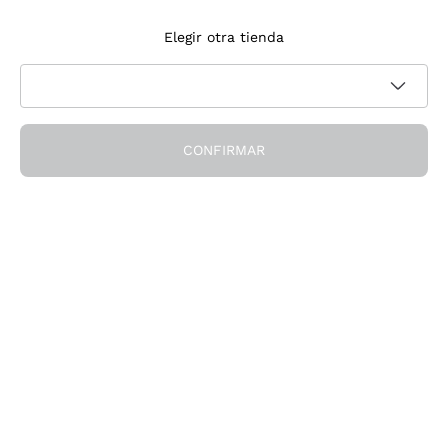
Suscríbete a la newsletter
Elegir otra tienda
Acepto recibir newsletter y comunicaciones promocionales de
Política de privacidad
Callmewine, como requiere la
CONFIRMAR
¡Obtén el descuento!
La Empresa
Quiénes Somos
¿Necesitas ayuda?
Servicio al cliente
Únete a la comunidad
Condiciones de Venta
Formulario de desistimiento del pedido
Descarga la app