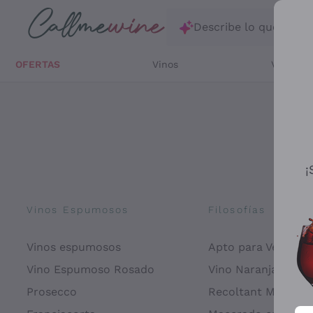
Saltar al contenido principal
Describe lo que está
OFERTAS
Vinos
Vinos Bl
¡
Vinos Espumosos
Filosofías
Vinos espumosos
Apto para Veganos
Vino Espumoso Rosado
Vino Naranja
Prosecco
Recoltant Manipul