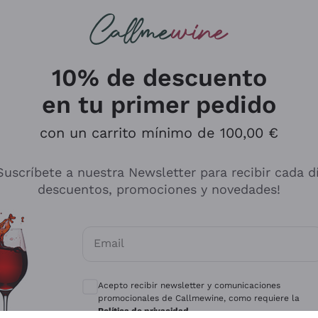
s buscando
ancos
Vinos tintos
Champán
10% de descuento
en tu primer pedido
con un carrito mínimo de 100,00 €
Explora el catálogo
Suscríbete a nuestra Newsletter para recibir cada d
descuentos, promociones y novedades!
Productores
Vinos Bl
Email
Antinori
Assyrtiko
Consentimientos opcionales para recibir 
Ornellaia
Greco
Acepto recibir newsletter y comunicaciones
ant
Ca' del Bosco
Gavi
promocionales de Callmewine, como requiere la
Política de privacidad