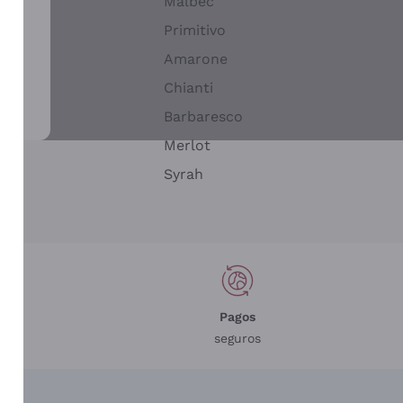
Malbec
Primitivo
Amarone
alla
Chianti
ay
Barbaresco
Merlot
n
Syrah
Pagos
seguros