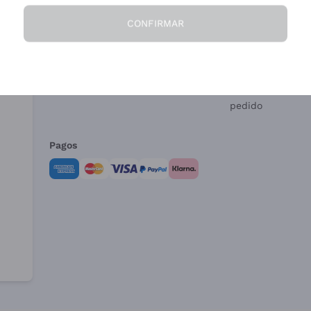
CONFIRMAR
La Empresa
¿Necesitas ayud
Quiénes Somos
Servicio al client
Condiciones de 
Formulario de de
pedido
Pagos