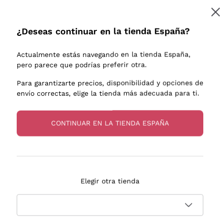
e uva
Donnafugata
Lugana
Occhipinti Arianna
Riesling
¿Deseas continuar en la tienda España?
Suscribirme
os o
Biondi Santi
Sancerre
Franz Haas
Ribolla Gi
Actualmente estás navegando en la tienda España,
endientes
Argiolas
Chardonn
pero parece que podrías preferir otra.
a más información, lee nuestra
Política de privacidad
Zenato
Pinot Gris
Para garantizarte precios, disponibilidad y opciones de
envío correctas, elige la tienda más adecuada para ti.
Ca' dei Frati
Sauvigno
s
CONTINUAR EN LA TIENDA ESPAÑA
Entrega en 2-4 días
Pago
Elegir otra tienda
en España
en 3 cuotas