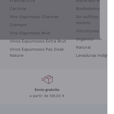
Franciacorta
Macerado en piel d
Cartizze
Biodinámico
Vino Espumoso Charmat
Sin sulfitos añadid
mínimo
Cremant
Viticultores Indep
Vino Espumoso Brut
Par
Orgánico
Vinos Espumosos Extra Brut
Natural
Vinos Espumosos Pas Dosè
Nature
Levaduras indígena
Envío gratuito
a partir de 129,00 €