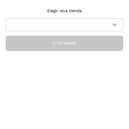
Suscríbete a la newsletter
Elegir otra tienda
Acepto recibir newsletter y comunicaciones promocionales de
Política de privacidad
Callmewine, como requiere la
CONFIRMAR
¡Obtén el descuento!
La Empresa
Quiénes Somos
¿Necesitas ayuda?
Servicio al cliente
Únete a la comunidad
Condiciones de Venta
Formulario de desistimiento del pedido
Descarga la app