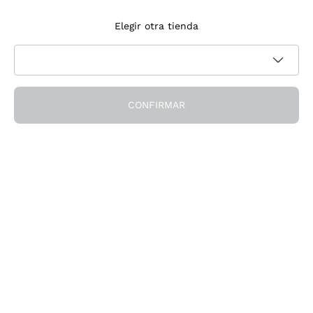
Suscríbete a la newsletter
Elegir otra tienda
Acepto recibir newsletter y comunicaciones promocionales de
Política de privacidad
Callmewine, como requiere la
CONFIRMAR
¡Obtén el descuento!
La Empresa
Quiénes Somos
¿Necesitas ayuda?
Servicio al cliente
Únete a la comunidad
Condiciones de Venta
Formulario de desistimiento del pedido
Descarga la app