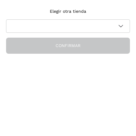
Suscríbete a la newsletter
Elegir otra tienda
Acepto recibir newsletter y comunicaciones promocionales de
Política de privacidad
Callmewine, como requiere la
CONFIRMAR
¡Obtén el descuento!
La Empresa
Quiénes Somos
¿Necesitas ayuda?
Servicio al cliente
Únete a la comunidad
Condiciones de Venta
Formulario de desistimiento del pedido
Descarga la app