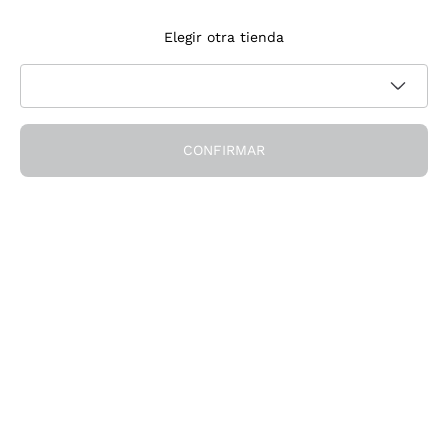
Suscríbete a la newsletter
Elegir otra tienda
Acepto recibir newsletter y comunicaciones promocionales de
Política de privacidad
Callmewine, como requiere la
CONFIRMAR
¡Obtén el descuento!
La Empresa
Quiénes Somos
¿Necesitas ayuda?
Servicio al cliente
Únete a la comunidad
Condiciones de Venta
Formulario de desistimiento del pedido
Descarga la app