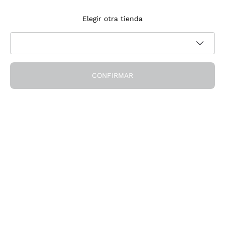
Suscríbete a la newsletter
Elegir otra tienda
Acepto recibir newsletter y comunicaciones promocionales de
Política de privacidad
Callmewine, como requiere la
CONFIRMAR
¡Obtén el descuento!
La Empresa
Quiénes Somos
¿Necesitas ayuda?
Servicio al cliente
Únete a la comunidad
Condiciones de Venta
Formulario de desistimiento del pedido
Descarga la app