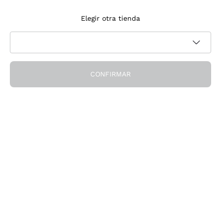
Suscríbete a la newsletter
Elegir otra tienda
Acepto recibir newsletter y comunicaciones promocionales de
Política de privacidad
Callmewine, como requiere la
CONFIRMAR
¡Obtén el descuento!
La Empresa
Quiénes Somos
¿Necesitas ayuda?
Servicio al cliente
Únete a la comunidad
Condiciones de Venta
Formulario de desistimiento del pedido
Descarga la app