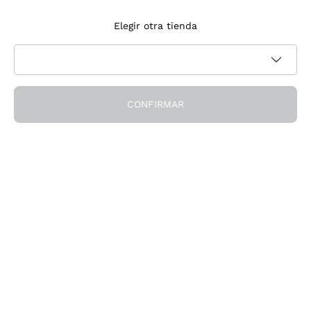
Suscríbete a la newsletter
Elegir otra tienda
Acepto recibir newsletter y comunicaciones promocionales de
Política de privacidad
Callmewine, como requiere la
CONFIRMAR
¡Obtén el descuento!
La Empresa
Quiénes Somos
¿Necesitas ayuda?
Servicio al cliente
Únete a la comunidad
Condiciones de Venta
Formulario de desistimiento del pedido
Descarga la app