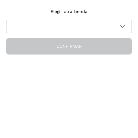
Suscríbete a la newsletter
Elegir otra tienda
Acepto recibir newsletter y comunicaciones promocionales de
Política de privacidad
Callmewine, como requiere la
CONFIRMAR
¡Obtén el descuento!
La Empresa
Quiénes Somos
¿Necesitas ayuda?
Servicio al cliente
Únete a la comunidad
Condiciones de Venta
Formulario de desistimiento del pedido
Descarga la app