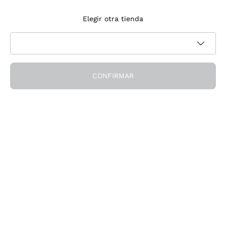
Suscríbete a la newsletter
Elegir otra tienda
Acepto recibir newsletter y comunicaciones promocionales de
Política de privacidad
Callmewine, como requiere la
CONFIRMAR
¡Obtén el descuento!
La Empresa
Quiénes Somos
¿Necesitas ayuda?
Servicio al cliente
Únete a la comunidad
Condiciones de Venta
Formulario de desistimiento del pedido
Descarga la app