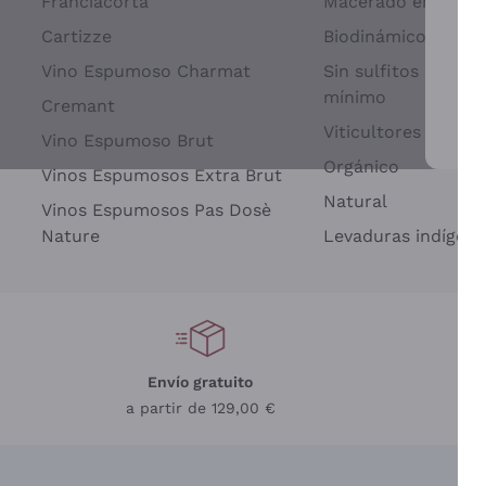
Franciacorta
Macerado en piel d
Cartizze
Biodinámico
Vino Espumoso Charmat
Sin sulfitos añadid
mínimo
Cremant
Viticultores Indep
Vino Espumoso Brut
Par
Orgánico
Vinos Espumosos Extra Brut
Natural
Vinos Espumosos Pas Dosè
Nature
Levaduras indígena
Envío gratuito
a partir de 129,00 €