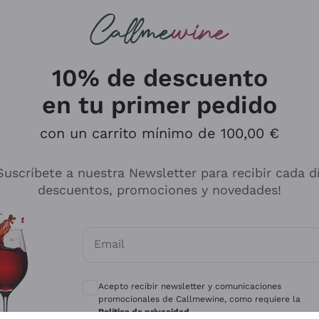
s buscando
ancos
Vinos tintos
Champán
10% de descuento
en tu primer pedido
con un carrito mínimo de 100,00 €
Explora el catálogo
Suscríbete a nuestra Newsletter para recibir cada d
descuentos, promociones y novedades!
Productores
Vinos Bl
Email
Antinori
Assyrtiko
Consentimientos opcionales para recibir 
Ornellaia
Greco
Acepto recibir newsletter y comunicaciones
ant
Ca' del Bosco
Gavi
promocionales de Callmewine, como requiere la
Política de privacidad