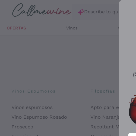
Saltar al contenido principal
Describe lo que está
OFERTAS
Vinos
Vinos Bl
¡
Vinos Espumosos
Filosofías
Vinos espumosos
Apto para Veganos
Vino Espumoso Rosado
Vino Naranja
Prosecco
Recoltant Manipul