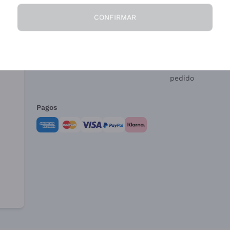
CONFIRMAR
La Empresa
¿Necesitas ayud
Quiénes Somos
Servicio al client
Condiciones de 
Formulario de de
pedido
Pagos