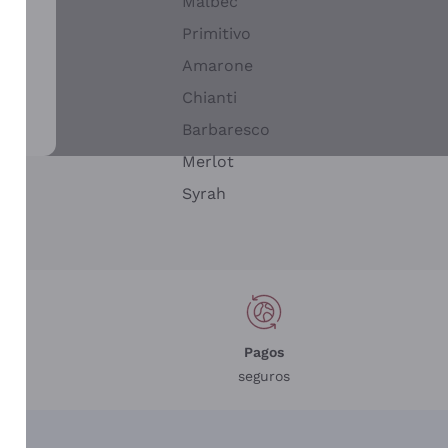
Malbec
Primitivo
Amarone
alla
Chianti
ay
Barbaresco
Merlot
n
Syrah
Pagos
seguros