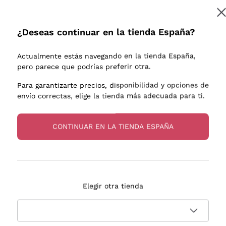
e uva
Donnafugata
Lugana
Occhipinti Arianna
Riesling
¿Deseas continuar en la tienda España?
Suscribirme
os o
Biondi Santi
Sancerre
Franz Haas
Ribolla Gi
Actualmente estás navegando en la tienda España,
endientes
Argiolas
Chardonn
pero parece que podrías preferir otra.
a más información, lee nuestra
Política de privacidad
Zenato
Pinot Gris
Para garantizarte precios, disponibilidad y opciones de
envío correctas, elige la tienda más adecuada para ti.
Ca' dei Frati
Sauvigno
s
CONTINUAR EN LA TIENDA ESPAÑA
Entrega en 2-4 días
Pago
Elegir otra tienda
en España
en 3 cuotas