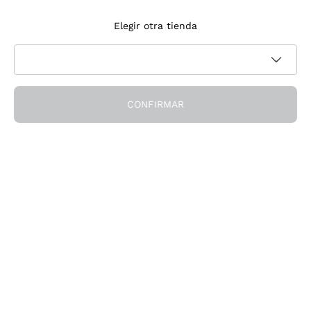
Suscríbete a la newsletter
Elegir otra tienda
Acepto recibir newsletter y comunicaciones promocionales de
Política de privacidad
Callmewine, como requiere la
CONFIRMAR
¡Obtén el descuento!
La Empresa
Quiénes Somos
¿Necesitas ayuda?
Servicio al cliente
Únete a la comunidad
Condiciones de Venta
Formulario de desistimiento del pedido
Descarga la app