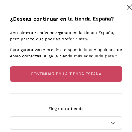
e uva
Donnafugata
Lugana
Occhipinti Arianna
Riesling
¿Deseas continuar en la tienda España?
Suscribirme
os o
Biondi Santi
Sancerre
Franz Haas
Ribolla Gi
Actualmente estás navegando en la tienda España,
endientes
Argiolas
Chardonn
pero parece que podrías preferir otra.
a más información, lee nuestra
Política de privacidad
Zenato
Pinot Gris
Para garantizarte precios, disponibilidad y opciones de
envío correctas, elige la tienda más adecuada para ti.
Ca' dei Frati
Sauvigno
s
CONTINUAR EN LA TIENDA ESPAÑA
Entrega en 2-4 días
Pago
Elegir otra tienda
en España
en 3 cuotas