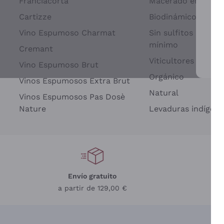
Franciacorta
Macerado en piel d
Cartizze
Biodinámico
Vino Espumoso Charmat
Sin sulfitos añadid
mínimo
Cremant
Viticultores Indep
Vino Espumoso Brut
Par
Orgánico
Vinos Espumosos Extra Brut
Natural
Vinos Espumosos Pas Dosè
Nature
Levaduras indígena
Envío gratuito
a partir de 129,00 €