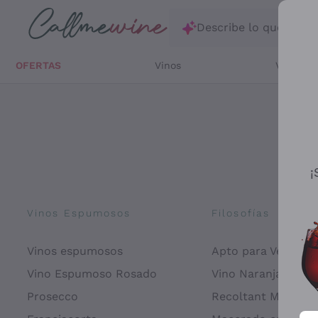
Saltar al contenido principal
Describe lo que está
OFERTAS
Vinos
Vinos Bl
¡
Vinos Espumosos
Filosofías
Vinos espumosos
Apto para Veganos
Vino Espumoso Rosado
Vino Naranja
Prosecco
Recoltant Manipul