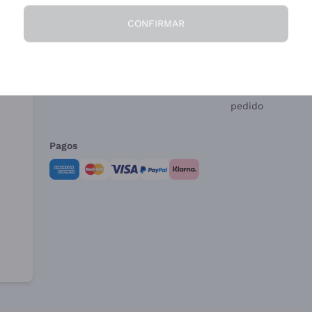
CONFIRMAR
La Empresa
¿Necesitas ayud
Quiénes Somos
Servicio al client
Condiciones de 
Formulario de de
pedido
Pagos