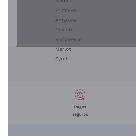
Malbec
Primitivo
Amarone
alla
Chianti
ay
Barbaresco
Merlot
n
Syrah
Pagos
seguros