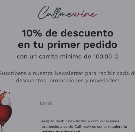
s buscando
ancos
Vinos tintos
Champán
10% de descuento
en tu primer pedido
con un carrito mínimo de 100,00 €
Explora el catálogo
Suscríbete a nuestra Newsletter para recibir cada d
descuentos, promociones y novedades!
Productores
Vinos Bl
Email
Antinori
Assyrtiko
Consentimientos opcionales para recibir 
Ornellaia
Greco
Acepto recibir newsletter y comunicaciones
ant
Ca' del Bosco
Gavi
promocionales de Callmewine, como requiere la
Política de privacidad