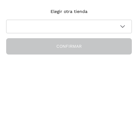
Suscríbete a la newsletter
Elegir otra tienda
Acepto recibir newsletter y comunicaciones promocionales de
Política de privacidad
Callmewine, como requiere la
CONFIRMAR
¡Obtén el descuento!
La Empresa
Quiénes Somos
¿Necesitas ayuda?
Servicio al cliente
Únete a la comunidad
Condiciones de Venta
Formulario de desistimiento del pedido
Descarga la app