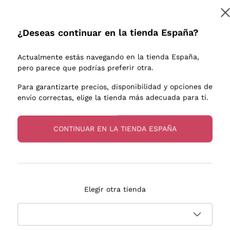
e uva
Donnafugata
Lugana
Occhipinti Arianna
Riesling
¿Deseas continuar en la tienda España?
Suscribirme
os o
Biondi Santi
Sancerre
Franz Haas
Ribolla Gi
Actualmente estás navegando en la tienda España,
endientes
Argiolas
Chardonn
pero parece que podrías preferir otra.
a más información, lee nuestra
Política de privacidad
Zenato
Pinot Gris
Para garantizarte precios, disponibilidad y opciones de
envío correctas, elige la tienda más adecuada para ti.
Ca' dei Frati
Sauvigno
s
CONTINUAR EN LA TIENDA ESPAÑA
Entrega en 2-4 días
Pago
Elegir otra tienda
en España
en 3 cuotas