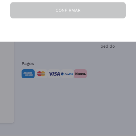
CONFIRMAR
La Empresa
¿Necesitas ayud
Quiénes Somos
Servicio al client
Condiciones de 
Formulario de de
pedido
Pagos