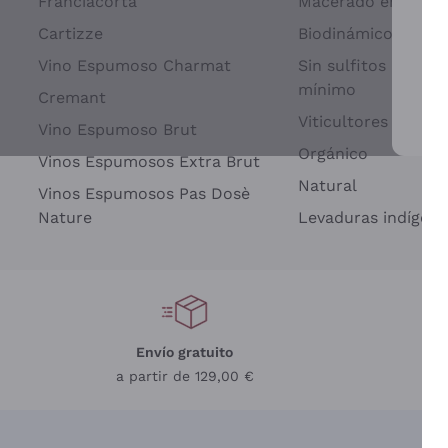
Franciacorta
Macerado en piel d
Cartizze
Biodinámico
Vino Espumoso Charmat
Sin sulfitos añadid
mínimo
Cremant
Viticultores Indep
Vino Espumoso Brut
Par
Orgánico
Vinos Espumosos Extra Brut
Natural
Vinos Espumosos Pas Dosè
Nature
Levaduras indígena
Envío gratuito
a partir de 129,00 €