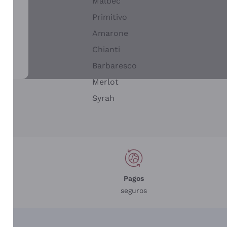
Malbec
Primitivo
Amarone
alla
Chianti
ay
Barbaresco
Merlot
n
Syrah
Pagos
seguros