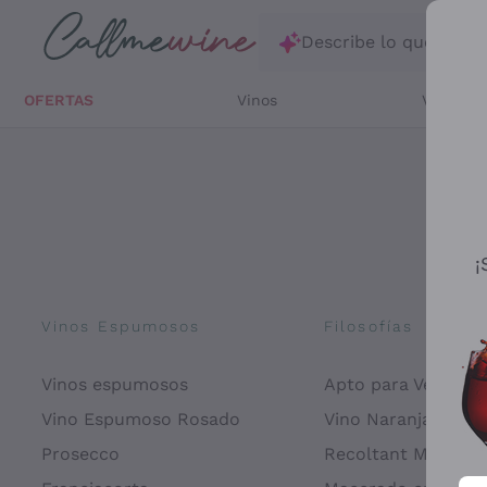
Saltar al contenido principal
Describe lo que está
OFERTAS
Vinos
Vinos Bl
¡
Vinos Espumosos
Filosofías
Vinos espumosos
Apto para Veganos
Vino Espumoso Rosado
Vino Naranja
Prosecco
Recoltant Manipul