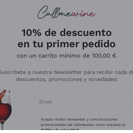
s buscando
ancos
Vinos tintos
Champán
10% de descuento
en tu primer pedido
con un carrito mínimo de 100,00 €
Explora el catálogo
Suscríbete a nuestra Newsletter para recibir cada d
descuentos, promociones y novedades!
Productores
Vinos Bl
Email
Antinori
Assyrtiko
Consentimientos opcionales para recibir 
Ornellaia
Greco
Acepto recibir newsletter y comunicaciones
ant
Ca' del Bosco
Gavi
promocionales de Callmewine, como requiere la
Política de privacidad