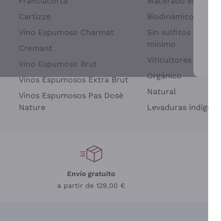
Franciacorta
Macerado en piel d
Cartizze
Biodinámico
Vino Espumoso Charmat
Sin sulfitos añadid
mínimo
Cremant
Viticultores Indep
Vino Espumoso Brut
Par
Orgánico
Vinos Espumosos Extra Brut
Natural
Vinos Espumosos Pas Dosè
Nature
Levaduras indígena
Envío gratuito
a partir de 129,00 €