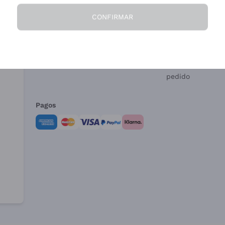
CONFIRMAR
La Empresa
¿Necesitas ayud
Quiénes Somos
Servicio al client
Condiciones de 
Formulario de de
pedido
Pagos