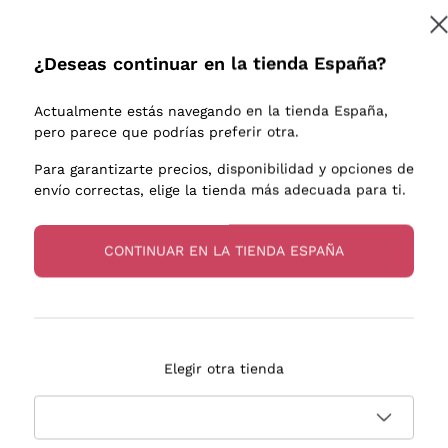
e uva
Donnafugata
Lugana
Occhipinti Arianna
Riesling
¿Deseas continuar en la tienda España?
Suscribirme
os o
Biondi Santi
Sancerre
Franz Haas
Ribolla Gi
Actualmente estás navegando en la tienda España,
endientes
Argiolas
Chardonn
pero parece que podrías preferir otra.
a más información, lee nuestra
Política de privacidad
Zenato
Pinot Gris
Para garantizarte precios, disponibilidad y opciones de
envío correctas, elige la tienda más adecuada para ti.
Ca' dei Frati
Sauvigno
s
CONTINUAR EN LA TIENDA ESPAÑA
Entrega en 2-4 días
Pago
Elegir otra tienda
en España
en 3 cuotas