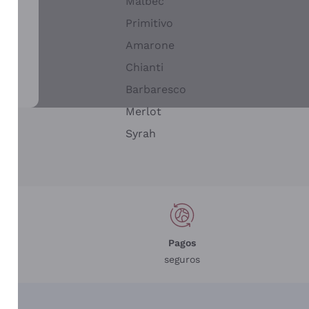
Malbec
Primitivo
Amarone
alla
Chianti
ay
Barbaresco
Merlot
n
Syrah
Pagos
seguros