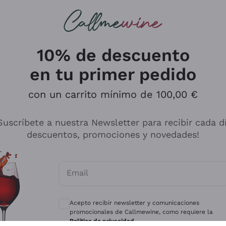
s buscando
ancos
Vinos tintos
Champán
10% de descuento
en tu primer pedido
con un carrito mínimo de 100,00 €
Explora el catálogo
Suscríbete a nuestra Newsletter para recibir cada d
descuentos, promociones y novedades!
Productores
Vinos Bl
Email
Antinori
Assyrtiko
Consentimientos opcionales para recibir 
Ornellaia
Greco
Acepto recibir newsletter y comunicaciones
ant
Ca' del Bosco
Gavi
promocionales de Callmewine, como requiere la
Política de privacidad