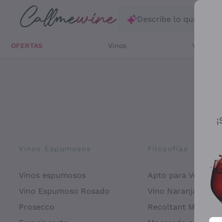
Saltar al contenido principal
Describe lo que está
OFERTAS
Vinos
Vinos Bl
¡
Vinos Espumosos
Filosofías
Vinos espumosos
Apto para Veganos
Vino Espumoso Rosado
Vino Naranja
Prosecco
Recoltant Manipul