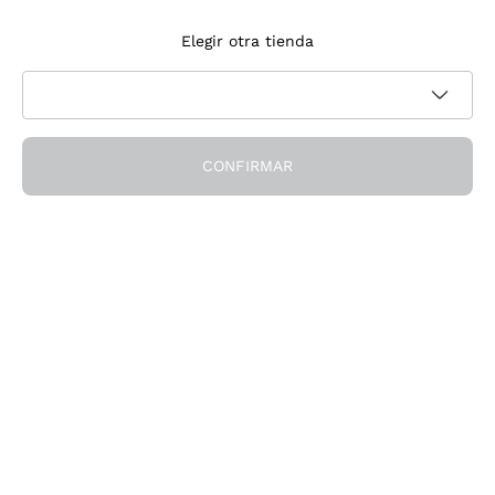
Suscríbete a la newsletter
Elegir otra tienda
Acepto recibir newsletter y comunicaciones promocionales de
Política de privacidad
Callmewine, como requiere la
CONFIRMAR
¡Obtén el descuento!
La Empresa
Quiénes Somos
¿Necesitas ayuda?
Servicio al cliente
Únete a la comunidad
Condiciones de Venta
Formulario de desistimiento del pedido
Descarga la app