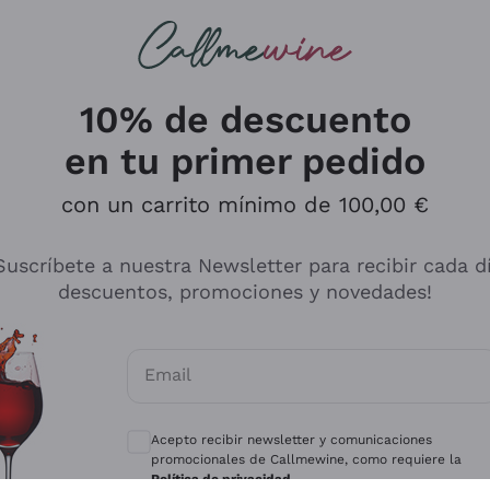
s buscando
ancos
Vinos tintos
Champán
10% de descuento
en tu primer pedido
con un carrito mínimo de 100,00 €
Explora el catálogo
Suscríbete a nuestra Newsletter para recibir cada d
descuentos, promociones y novedades!
Productores
Vinos Bl
Email
Antinori
Assyrtiko
Consentimientos opcionales para recibir 
Ornellaia
Greco
Acepto recibir newsletter y comunicaciones
ant
Ca' del Bosco
Gavi
promocionales de Callmewine, como requiere la
Política de privacidad