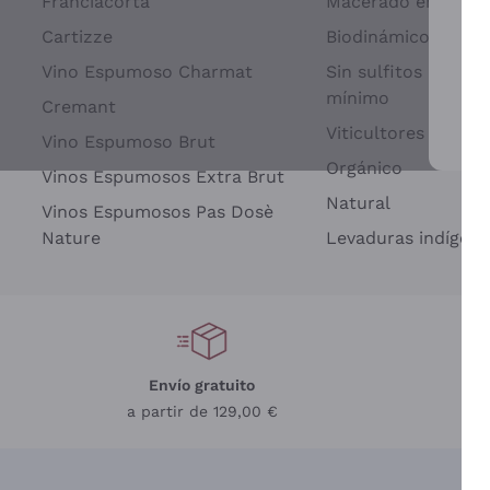
Franciacorta
Macerado en piel d
Cartizze
Biodinámico
Vino Espumoso Charmat
Sin sulfitos añadid
mínimo
Cremant
Viticultores Indep
Vino Espumoso Brut
Par
Orgánico
Vinos Espumosos Extra Brut
Natural
Vinos Espumosos Pas Dosè
Nature
Levaduras indígena
Envío gratuito
a partir de 129,00 €