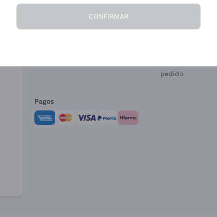
CONFIRMAR
La Empresa
¿Necesitas ayud
Quiénes Somos
Servicio al client
Condiciones de 
Formulario de de
pedido
Pagos