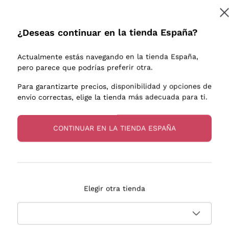
e uva
Donnafugata
Lugana
Occhipinti Arianna
Riesling
¿Deseas continuar en la tienda España?
Suscribirme
os o
Biondi Santi
Sancerre
Franz Haas
Ribolla Gi
Actualmente estás navegando en la tienda España,
endientes
Argiolas
Chardonn
pero parece que podrías preferir otra.
a más información, lee nuestra
Política de privacidad
Zenato
Pinot Gris
Para garantizarte precios, disponibilidad y opciones de
envío correctas, elige la tienda más adecuada para ti.
Ca' dei Frati
Sauvigno
s
CONTINUAR EN LA TIENDA ESPAÑA
Entrega en 2-4 días
Pago
Elegir otra tienda
en España
en 3 cuotas