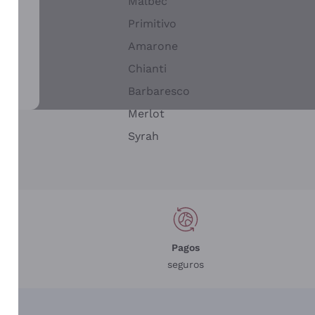
Malbec
Primitivo
Amarone
alla
Chianti
ay
Barbaresco
Merlot
n
Syrah
Pagos
seguros