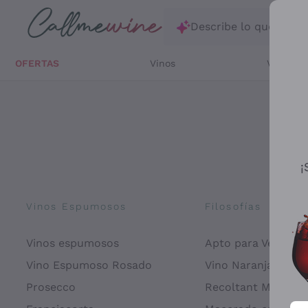
Saltar al contenido principal
Describe lo que está
OFERTAS
Vinos
Vinos Bl
¡
Vinos Espumosos
Filosofías
Vinos espumosos
Apto para Veganos
Vino Espumoso Rosado
Vino Naranja
Prosecco
Recoltant Manipul