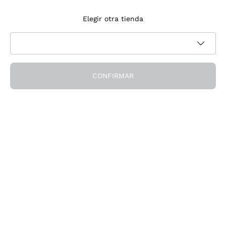
Suscríbete a la newsletter
Elegir otra tienda
Acepto recibir newsletter y comunicaciones promocionales de
Política de privacidad
Callmewine, como requiere la
CONFIRMAR
¡Obtén el descuento!
La Empresa
Quiénes Somos
¿Necesitas ayuda?
Servicio al cliente
Únete a la comunidad
Condiciones de Venta
Formulario de desistimiento del pedido
Descarga la app