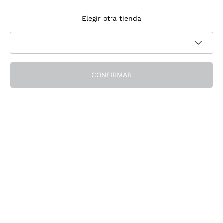
Suscríbete a la newsletter
Elegir otra tienda
Acepto recibir newsletter y comunicaciones promocionales de
Política de privacidad
Callmewine, como requiere la
CONFIRMAR
¡Obtén el descuento!
La Empresa
Quiénes Somos
¿Necesitas ayuda?
Servicio al cliente
Únete a la comunidad
Condiciones de Venta
Formulario de desistimiento del pedido
Descarga la app