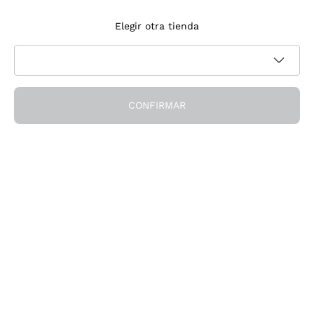
Suscríbete a la newsletter
Elegir otra tienda
Acepto recibir newsletter y comunicaciones promocionales de
Política de privacidad
Callmewine, como requiere la
CONFIRMAR
¡Obtén el descuento!
La Empresa
Quiénes Somos
¿Necesitas ayuda?
Servicio al cliente
Únete a la comunidad
Condiciones de Venta
Formulario de desistimiento del pedido
Descarga la app