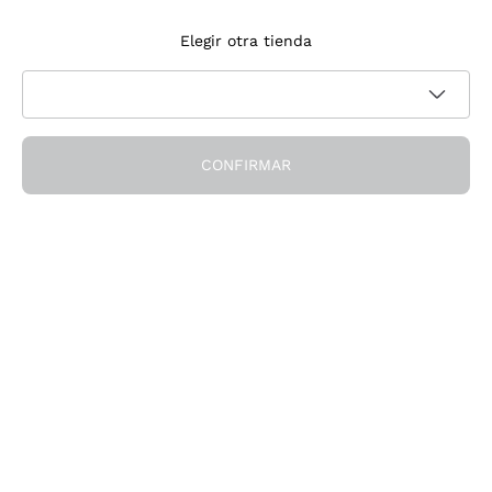
Suscríbete a la newsletter
Elegir otra tienda
Acepto recibir newsletter y comunicaciones promocionales de
Política de privacidad
Callmewine, como requiere la
CONFIRMAR
¡Obtén el descuento!
La Empresa
Quiénes Somos
¿Necesitas ayuda?
Servicio al cliente
Únete a la comunidad
Condiciones de Venta
Formulario de desistimiento del pedido
Descarga la app