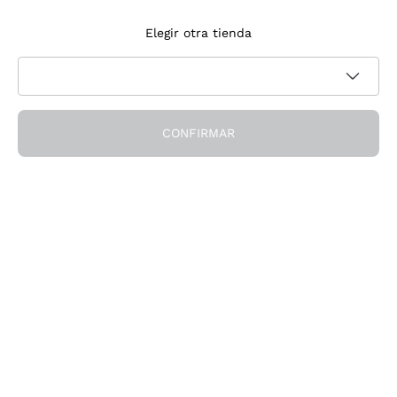
Suscríbete a la newsletter
Elegir otra tienda
Acepto recibir newsletter y comunicaciones promocionales de
Política de privacidad
Callmewine, como requiere la
CONFIRMAR
¡Obtén el descuento!
La Empresa
Quiénes Somos
¿Necesitas ayuda?
Servicio al cliente
Únete a la comunidad
Condiciones de Venta
Formulario de desistimiento del pedido
Descarga la app