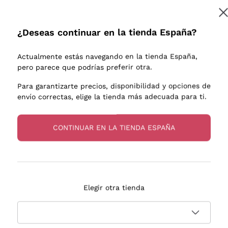
e uva
Donnafugata
Lugana
Occhipinti Arianna
Riesling
¿Deseas continuar en la tienda España?
Suscribirme
os o
Biondi Santi
Sancerre
Franz Haas
Ribolla Gi
Actualmente estás navegando en la tienda España,
endientes
Argiolas
Chardonn
pero parece que podrías preferir otra.
a más información, lee nuestra
Política de privacidad
Zenato
Pinot Gris
Para garantizarte precios, disponibilidad y opciones de
envío correctas, elige la tienda más adecuada para ti.
Ca' dei Frati
Sauvigno
s
CONTINUAR EN LA TIENDA ESPAÑA
Entrega en 2-4 días
Pago
Elegir otra tienda
en España
en 3 cuotas