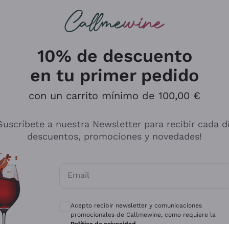
s buscando
ancos
Vinos tintos
Champán
10% de descuento
en tu primer pedido
con un carrito mínimo de 100,00 €
Explora el catálogo
Suscríbete a nuestra Newsletter para recibir cada d
descuentos, promociones y novedades!
Productores
Vinos Bl
Email
Antinori
Assyrtiko
Consentimientos opcionales para recibir 
Ornellaia
Greco
Acepto recibir newsletter y comunicaciones
ant
Ca' del Bosco
Gavi
promocionales de Callmewine, como requiere la
Política de privacidad