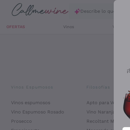
Saltar al contenido principal
Describe lo que está
OFERTAS
Vinos
Vinos Bl
¡
Vinos Espumosos
Filosofías
Vinos espumosos
Apto para Veganos
Vino Espumoso Rosado
Vino Naranja
Prosecco
Recoltant Manipul