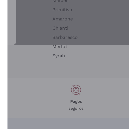
Malbec
Primitivo
Amarone
alla
Chianti
ay
Barbaresco
Merlot
n
Syrah
Pagos
seguros