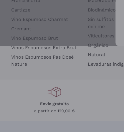
Franciacorta
Macerado en piel d
Cartizze
Biodinámico
Vino Espumoso Charmat
Sin sulfitos añadid
mínimo
Cremant
Viticultores Indep
Vino Espumoso Brut
Par
Orgánico
Vinos Espumosos Extra Brut
Natural
Vinos Espumosos Pas Dosè
Nature
Levaduras indígena
Envío gratuito
a partir de 129,00 €