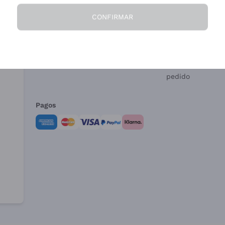
CONFIRMAR
La Empresa
¿Necesitas ayud
Quiénes Somos
Servicio al client
Condiciones de 
Formulario de de
pedido
Pagos