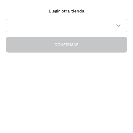
Suscríbete a la newsletter
Elegir otra tienda
Acepto recibir newsletter y comunicaciones promocionales de
Política de privacidad
Callmewine, como requiere la
CONFIRMAR
¡Obtén el descuento!
La Empresa
Quiénes Somos
¿Necesitas ayuda?
Servicio al cliente
Únete a la comunidad
Condiciones de Venta
Formulario de desistimiento del pedido
Descarga la app