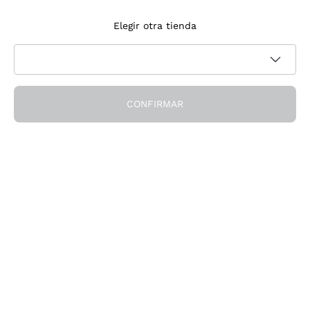
Suscríbete a la newsletter
Elegir otra tienda
Acepto recibir newsletter y comunicaciones promocionales de
Política de privacidad
Callmewine, como requiere la
CONFIRMAR
¡Obtén el descuento!
La Empresa
Quiénes Somos
¿Necesitas ayuda?
Servicio al cliente
Únete a la comunidad
Condiciones de Venta
Formulario de desistimiento del pedido
Descarga la app