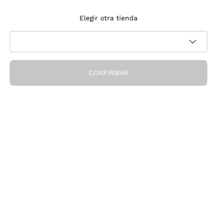
Suscríbete a la newsletter
Elegir otra tienda
Acepto recibir newsletter y comunicaciones promocionales de
Política de privacidad
Callmewine, como requiere la
CONFIRMAR
¡Obtén el descuento!
La Empresa
Quiénes Somos
¿Necesitas ayuda?
Servicio al cliente
Únete a la comunidad
Condiciones de Venta
Formulario de desistimiento del pedido
Descarga la app